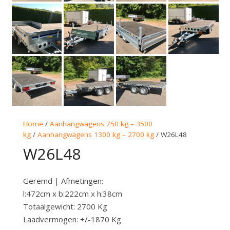
Home
/
Aanhangwagens 750 kg – 3500
kg
/
Aanhangwagens 1300 kg – 2700 kg
/ W26L48
W26L48
Geremd | Afmetingen:
l:472cm x b:222cm x h:38cm
Totaalgewicht: 2700 Kg
Laadvermogen: +/-1870 Kg