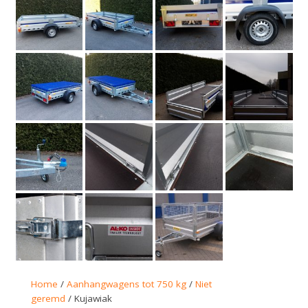
Home
/
Aanhangwagens tot 750 kg
/
Niet
geremd
/ Kujawiak